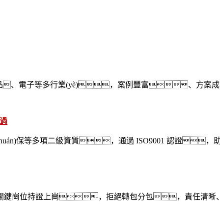
、食品、電子等多行業(yè)，案例豐富、方
通過
)保等多項二級資質，通過 ISO9001 認證，助力
關鍵崗位持證上崗，拒絕轉包分包，責任清晰