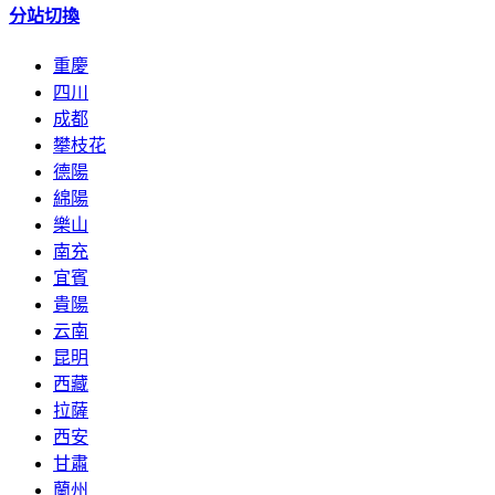
分站切換
重慶
四川
成都
攀枝花
德陽
綿陽
樂山
南充
宜賓
貴陽
云南
昆明
西藏
拉薩
西安
甘肅
蘭州