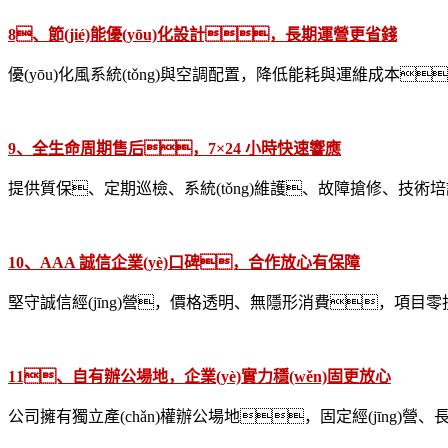
8、節(jié)能優(yōu)化設計，長期運營更省錢
優(yōu)化風系統(tǒng)與空調配置，降低能耗與運維成
9、全生命周期售后，7×24 小時快速響應
提供質保、定期巡檢、系統(tǒng)維護、故障搶修、技術培
10、AAA 誠信企業(yè)口碑，合作放心有保障
堅守誠信經(jīng)營，價格透明、無隱形消費，項
11、自有辦公場地，企業(yè)實力穩(wěn)固更放心
公司擁有獨立產(chǎn)權辦公場地，固定經(jīng)