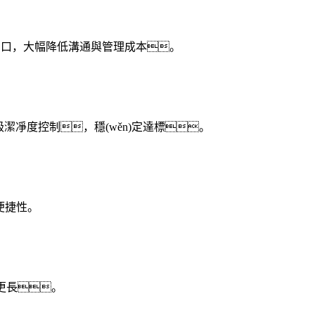
窗口，大幅降低溝通與管理成本。
級潔凈度控制，穩(wěn)定達標。
維便捷性。
命更長。