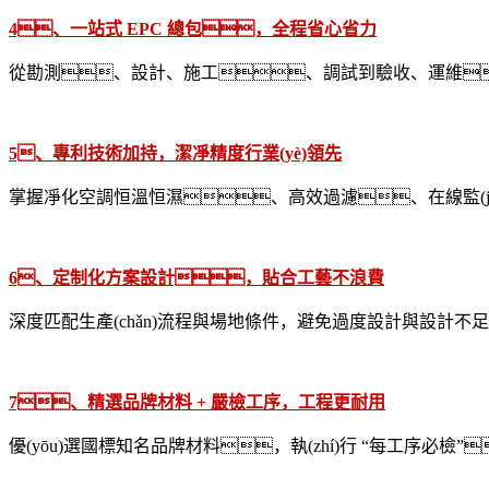
4、一站式 EPC 總包，全程省心省力
從勘測、設計、施工、調試到驗收、運維
5、專利技術加持，潔凈精度行業(yè)領先
掌握凈化空調恒溫恒濕、高效過濾、在線監(jiā
6、定制化方案設計，貼合工藝不浪費
深度匹配生產(chǎn)流程與場地條件，避免過度設計與設計不足
7、精選品牌材料 + 嚴檢工序，工程更耐用
優(yōu)選國標知名品牌材料，執(zhí)行 “每工序