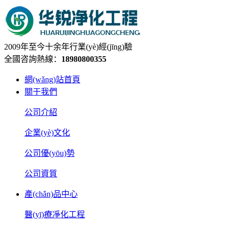
2009年至今十余年行業(yè)經(jīng)驗
全國咨詢熱線：
18980800355
網(wǎng)站首頁
關于我們
公司介紹
企業(yè)文化
公司優(yōu)勢
公司資質
產(chǎn)品中心
醫(yī)療凈化工程