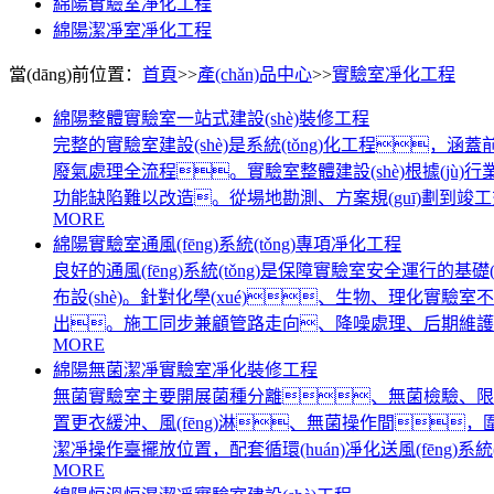
綿陽實驗室凈化工程
綿陽潔凈室凈化工程
當(dāng)前位置：
首頁
>>
產(chǎn)品中心
>>
實驗室凈化工程
綿陽整體實驗室一站式建設(shè)裝修工程
完整的實驗室建設(shè)是系統(tǒng)化工程，涵蓋
廢氣處理全流程。實驗室整體建設(shè)根據(jù)行業
功能缺陷難以改造。從場地勘測、方案規(guī)劃到竣工交
MORE
綿陽實驗室通風(fēng)系統(tǒng)專項凈化工程
良好的通風(fēng)系統(tǒng)是保障實驗室安全運行的基礎
布設(shè)。針對化學(xué)、生物、理化實驗室不同
出。施工同步兼顧管路走向、降噪處理、后期維護(h
MORE
綿陽無菌潔凈實驗室凈化裝修工程
無菌實驗室主要開展菌種分離、無菌檢驗、限度檢查等實
置更衣緩沖、風(fēng)淋、無菌操作間，圍護
潔凈操作臺擺放位置，配套循環(huán)凈化送風(fēng)系統(tǒ
MORE