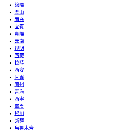
綿陽
樂山
南充
宜賓
貴陽
云南
昆明
西藏
拉薩
西安
甘肅
蘭州
青海
西寧
寧夏
銀川
新疆
烏魯木齊