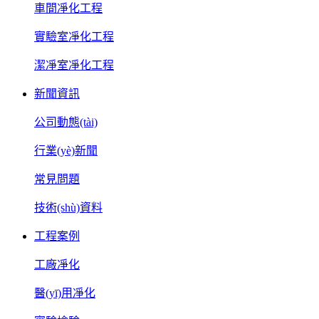
車間凈化工程
實驗室凈化工程
潔凈室凈化工程
新聞資訊
公司動態(tài)
行業(yè)新聞
常見問題
技術(shù)資料
工程案例
工廠凈化
醫(yī)用凈化