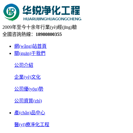
2009年至今十余年行業(yè)經(jīng)驗
全國咨詢熱線：
18980800355
網(wǎng)站首頁
關(guān)于我們
公司介紹
企業(yè)文化
公司優(yōu)勢
公司資質(zhì)
產(chǎn)品中心
醫(yī)療凈化工程