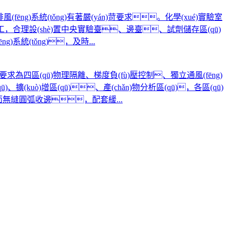
)系統(tǒng)有著嚴(yán)苛要求。化學(xué)實驗室
施工，合理設(shè)置中央實驗臺、邊臺、試劑儲存區(qū)
系統(tǒng)，及時...
要求為四區(qū)物理隔離、梯度負(fù)壓控制、獨立通風(fēng)
)、擴(kuò)增區(qū)、產(chǎn)物分析區(qū)，各區(qū)
面無縫圓弧收邊，配套緩...