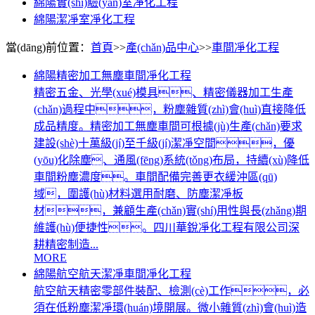
綿陽實(shí)驗(yàn)室凈化工程
綿陽潔凈室凈化工程
當(dāng)前位置：
首頁
>>
產(chǎn)品中心
>>
車間凈化工程
綿陽精密加工無塵車間凈化工程
精密五金、光學(xué)模具、精密儀器加工生產
(chǎn)過程中，粉塵雜質(zhì)會(huì)直接降低
成品精度。精密加工無塵車間可根據(jù)生產(chǎn)要求
建設(shè)十萬級(jí)至千級(jí)潔凈空間，優
(yōu)化除塵、通風(fēng)系統(tǒng)布局，持續(xù)降低
車間粉塵濃度。車間配備完善更衣緩沖區(qū)
域，圍護(hù)材料選用耐磨、防塵潔凈板
材，兼顧生產(chǎn)實(shí)用性與長(zhǎng)期
維護(hù)便捷性。四川華銳凈化工程有限公司深
耕精密制造...
MORE
綿陽航空航天潔凈車間凈化工程
航空航天精密零部件裝配、檢測(cè)工作，必
須在低粉塵潔凈環(huán)境開展。微小雜質(zhì)會(huì)造