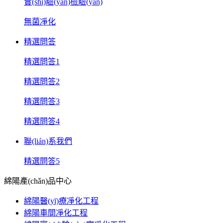
實(shí)驗(yàn)檢驗(yàn)
無菌凈化
精選問答
精選問答1
精選問答2
精選問答3
精選問答4
聯(lián)系我們
精選問答5
綿陽產(chǎn)品中心
綿陽醫(yī)療凈化工程
綿陽車間凈化工程