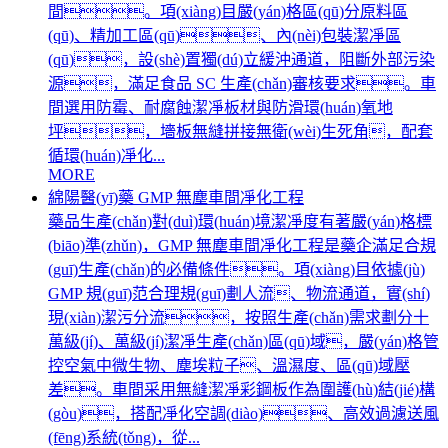
間。項(xiàng)目嚴(yán)格區(qū)分原料區
(qū)、精加工區(qū)、內(nèi)包裝潔凈區
(qū)，設(shè)置獨(dú)立緩沖通道，阻斷外部污染
源，滿足食品 SC 生產(chǎn)審核要求。車
間選用防霉、耐腐蝕潔凈板材與防滑環(huán)氧地
坪，墻板無縫拼接無衛(wèi)生死角，配套
循環(huán)凈化...
MORE
綿陽醫(yī)藥 GMP 無塵車間凈化工程
藥品生產(chǎn)對(duì)環(huán)境潔凈度有著嚴(yán)格標
(biāo)準(zhǔn)，GMP 無塵車間凈化工程是藥企滿足合規
(guī)生產(chǎn)的必備條件。項(xiàng)目依據(jù)
GMP 規(guī)范合理規(guī)劃人流、物流通道，實(shí)
現(xiàn)潔污分流，按照生產(chǎn)需求劃分十
萬級(jí)、萬級(jí)潔凈生產(chǎn)區(qū)域，嚴(yán)格管
控空氣中微生物、塵埃粒子、溫濕度、區(qū)域壓
差。車間采用無縫潔凈彩鋼板作為圍護(hù)結(jié)構
(gòu)，搭配凈化空調(diào)、高效過濾送風
(fēng)系統(tǒng)，從...