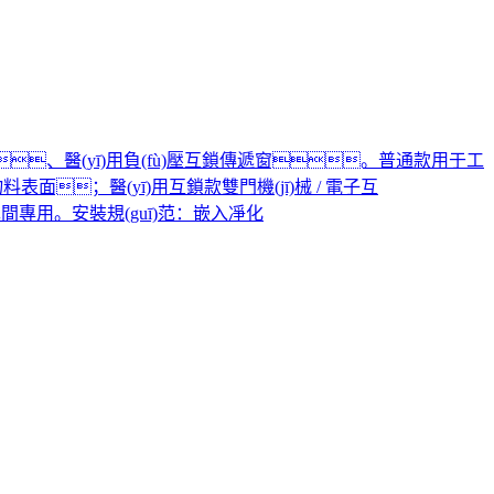
、醫(yī)用負(fù)壓互鎖傳遞窗。普通款用于工
物料表面；醫(yī)用互鎖款雙門機(jī)械 / 電子互
 車間專用。安裝規(guī)范：嵌入凈化