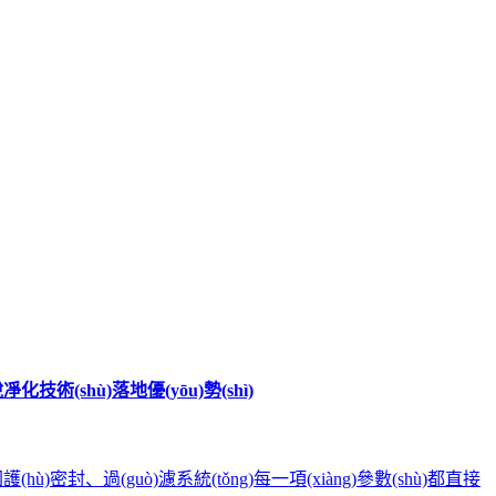
技術(shù)落地優(yōu)勢(shì)
封、過(guò)濾系統(tǒng)每一項(xiàng)參數(shù)都直接