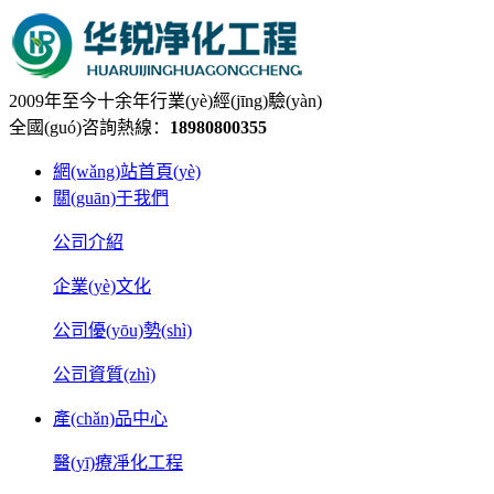
2009年至今十余年行業(yè)經(jīng)驗(yàn)
全國(guó)咨詢熱線：
18980800355
網(wǎng)站首頁(yè)
關(guān)于我們
公司介紹
企業(yè)文化
公司優(yōu)勢(shì)
公司資質(zhì)
產(chǎn)品中心
醫(yī)療凈化工程