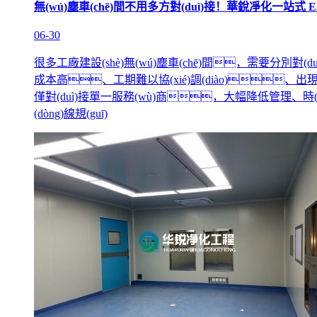
無(wú)塵車(chē)間不用多方對(duì)接！華銳凈化一站式 EPC
06-30
很多工廠建設(shè)無(wú)塵車(chē)間，需要分別對
成本高、工期難以協(xié)調(diào)、出現(
僅對(duì)接單一服務(wù)商，大幅降低管理、時(shí)間
(dòng)線規(guī)