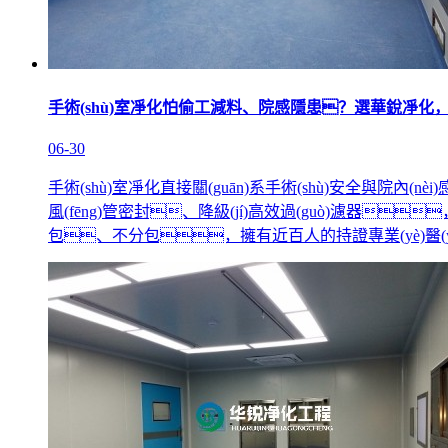
手術(shù)室凈化怕偷工減料、院感隱患？選華銳凈化，自
06-30
手術(shù)室凈化直接關(guān)系手術(shù)安全與院內
風(fēng)管密封、降級(jí)高效過(guò)濾器，
包、不分包，擁有近百人的持證專業(yè)醫(yī)