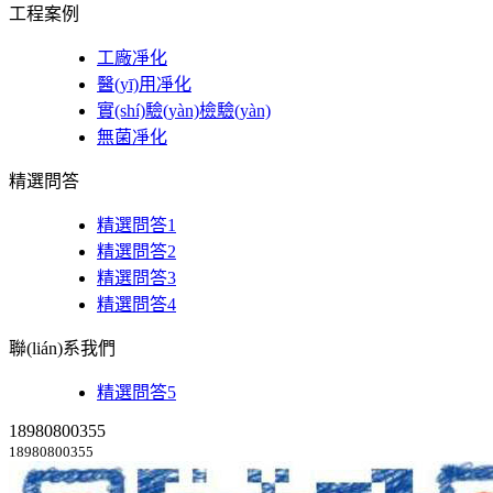
工程案例
工廠凈化
醫(yī)用凈化
實(shí)驗(yàn)檢驗(yàn)
無菌凈化
精選問答
精選問答1
精選問答2
精選問答3
精選問答4
聯(lián)系我們
精選問答5
18980800355
18980800355