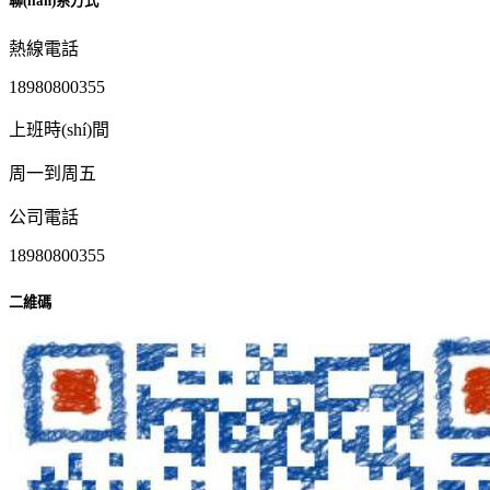
聯(lián)系方式
熱線電話
18980800355
上班時(shí)間
周一到周五
公司電話
18980800355
二維碼