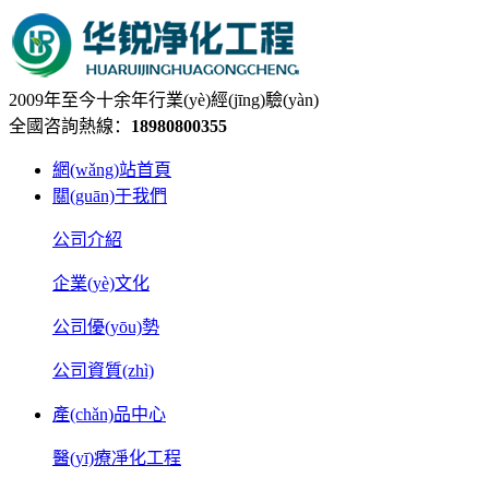
2009年至今十余年行業(yè)經(jīng)驗(yàn)
全國咨詢熱線：
18980800355
網(wǎng)站首頁
關(guān)于我們
公司介紹
企業(yè)文化
公司優(yōu)勢
公司資質(zhì)
產(chǎn)品中心
醫(yī)療凈化工程