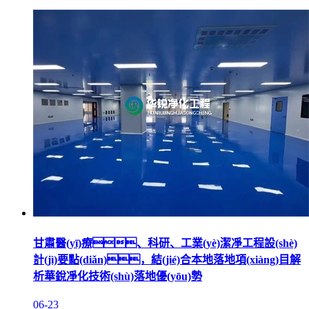
甘肅醫(yī)療、科研、工業(yè)潔凈工程設(shè)
計(jì)要點(diǎn)，結(jié)合本地落地項(xiàng)目解
析華銳凈化技術(shù)落地優(yōu)勢
06-23