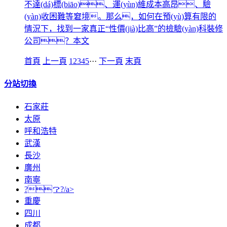
不達(dá)標(biāo)、運(yùn)維成本高昂、驗
(yàn)收困難等窘境。那么，如何在預(yù)算有限的
情況下，找到一家真正“性價(jià)比高”的檢驗(yàn)科裝修
公司？本文
首頁
上一頁
1
2
3
4
5
···
下一頁
末頁
分站切換
石家莊
太原
呼和浩特
武漢
長沙
廣州
南寧
?？?/a>
重慶
四川
成都