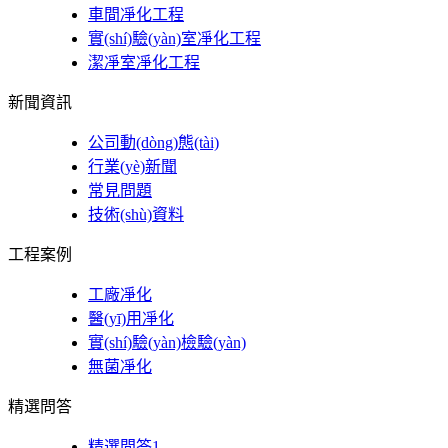
車間凈化工程
實(shí)驗(yàn)室凈化工程
潔凈室凈化工程
新聞資訊
公司動(dòng)態(tài)
行業(yè)新聞
常見問題
技術(shù)資料
工程案例
工廠凈化
醫(yī)用凈化
實(shí)驗(yàn)檢驗(yàn)
無菌凈化
精選問答
精選問答1