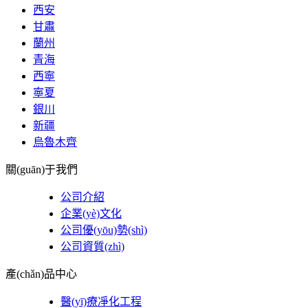
西安
甘肅
蘭州
青海
西寧
寧夏
銀川
新疆
烏魯木齊
關(guān)于我們
公司介紹
企業(yè)文化
公司優(yōu)勢(shì)
公司資質(zhì)
產(chǎn)品中心
醫(yī)療凈化工程