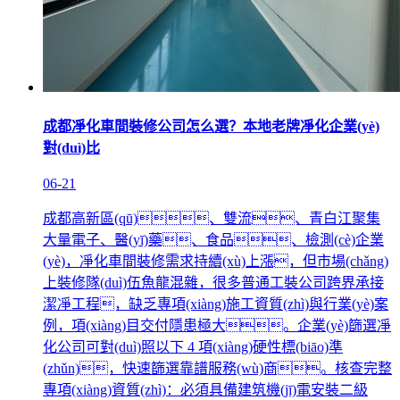
成都凈化車間裝修公司怎么選？本地老牌凈化企業(yè)
對(duì)比
06-21
成都高新區(qū)、雙流、青白江聚集
大量電子、醫(yī)藥、食品、檢測(cè)企業
(yè)，凈化車間裝修需求持續(xù)上漲，但市場(chǎng)
上裝修隊(duì)伍魚龍混雜，很多普通工裝公司跨界承接
潔凈工程，缺乏專項(xiàng)施工資質(zhì)與行業(yè)案
例，項(xiàng)目交付隱患極大。企業(yè)篩選凈
化公司可對(duì)照以下 4 項(xiàng)硬性標(biāo)準
(zhǔn)，快速篩選靠譜服務(wù)商。核查完整
專項(xiàng)資質(zhì)：必須具備建筑機(jī)電安裝二級