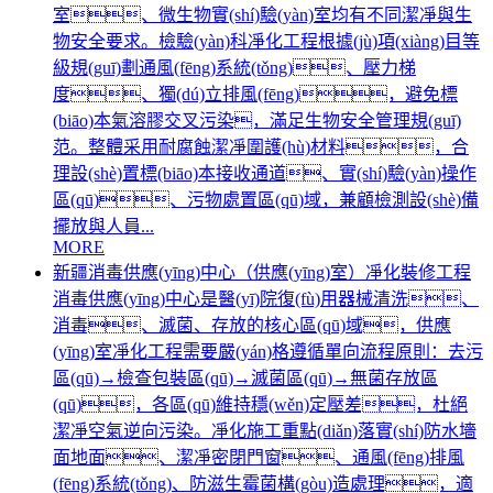
室、微生物實(shí)驗(yàn)室均有不同潔凈與生
物安全要求。檢驗(yàn)科凈化工程根據(jù)項(xiàng)目等
級規(guī)劃通風(fēng)系統(tǒng)、壓力梯
度、獨(dú)立排風(fēng)，避免標
(biāo)本氣溶膠交叉污染，滿足生物安全管理規(guī)
范。整體采用耐腐蝕潔凈圍護(hù)材料，合
理設(shè)置標(biāo)本接收通道、實(shí)驗(yàn)操作
區(qū)、污物處置區(qū)域，兼顧檢測設(shè)備
擺放與人員...
MORE
新疆消毒供應(yīng)中心（供應(yīng)室）凈化裝修工程
消毒供應(yīng)中心是醫(yī)院復(fù)用器械清洗、
消毒、滅菌、存放的核心區(qū)域，供應
(yīng)室凈化工程需要嚴(yán)格遵循單向流程原則：去污
區(qū)→檢查包裝區(qū)→滅菌區(qū)→無菌存放區
(qū)，各區(qū)維持穩(wěn)定壓差，杜絕
潔凈空氣逆向污染。凈化施工重點(diǎn)落實(shí)防水墻
面地面、潔凈密閉門窗、通風(fēng)排風
(fēng)系統(tǒng)、防滋生霉菌構(gòu)造處理，適