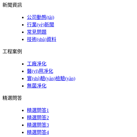
新聞資訊
公司動態(tài)
行業(yè)新聞
常見問題
技術(shù)資料
工程案例
工廠凈化
醫(yī)用凈化
實(shí)驗(yàn)檢驗(yàn)
無菌凈化
精選問答
精選問答1
精選問答2
精選問答3
精選問答4