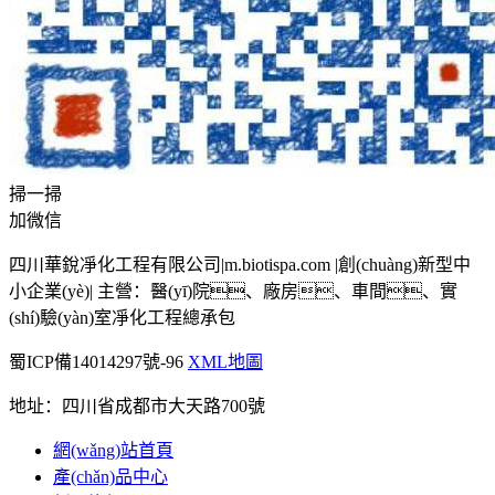
掃一掃
加微信
四川華銳凈化工程有限公司|m.biotispa.com |創(chuàng)新型中
小企業(yè)| 主營：醫(yī)院、廠房、車間、實
(shí)驗(yàn)室凈化工程總承包
蜀ICP備14014297號-96
XML地圖
地址：四川省成都市大天路700號
網(wǎng)站首頁
產(chǎn)品中心