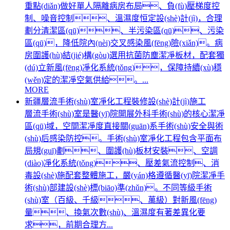
重點(diǎn)做好單人隔離病房布局、負(fù)壓梯度控
制、噪音控制、溫濕度恒定設(shè)計(jì)，合理
劃分清潔區(qū)、半污染區(qū)、污染
區(qū)，降低院內(nèi)交叉感染風(fēng)險(xiǎn)。病
房圍護(hù)結(jié)構(gòu)選用抗菌防塵潔凈板材，配套獨
(dú)立新風(fēng)凈化系統(tǒng)，保障持續(xù)穩
(wěn)定的潔凈空氣供給。...
MORE
新疆層流手術(shù)室凈化工程裝修設(shè)計(jì)施工
層流手術(shù)室是醫(yī)院開展外科手術(shù)的核心潔凈
區(qū)域，空間潔凈度直接關(guān)系手術(shù)安全與術
(shù)后感染防控。手術(shù)室凈化工程包含平面布
局規(guī)劃、圍護(hù)板材安裝、空調
(diào)凈化系統(tǒng)、壓差氣流控制、消
毒設(shè)施配套整體施工，嚴(yán)格遵循醫(yī)院潔凈手
術(shù)部建設(shè)標(biāo)準(zhǔn)。不同等級手術
(shù)室（百級、千級、萬級）對新風(fēng)
量、換氣次數(shù)、溫濕度有著差異化要
求，前期合理方...