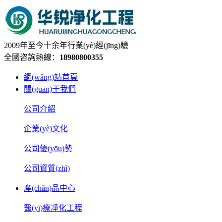
2009年至今十余年行業(yè)經(jīng)驗
全國咨詢熱線：
18980800355
網(wǎng)站首頁
關(guān)于我們
公司介紹
企業(yè)文化
公司優(yōu)勢
公司資質(zhì)
產(chǎn)品中心
醫(yī)療凈化工程