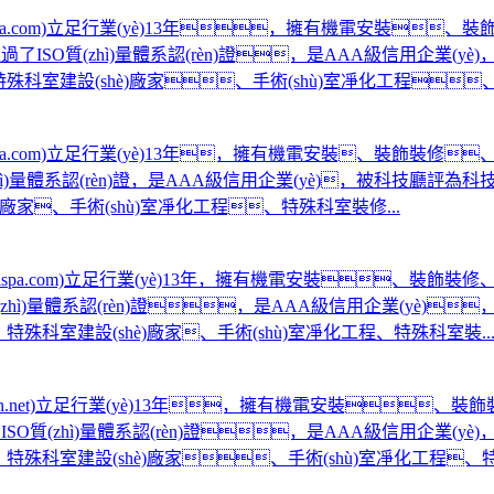
otispa.com)立足行業(yè)13年，擁有機電安裝
，通過了ISO質(zhì)量體系認(rèn)證，是AAA級信用企業(
特殊科室建設(shè)廠家、手術(shù)室凈化工程、
otispa.com)立足行業(yè)13年，擁有機電安裝、裝
SO質(zhì)量體系認(rèn)證，是AAA級信用企業(yè)，被科技廳評為科
)廠家、手術(shù)室凈化工程、特殊科室裝修...
iotispa.com)立足行業(yè)13年，擁有機電安裝
了ISO質(zhì)量體系認(rèn)證，是AAA級信用企業(yè)
特殊科室建設(shè)廠家、手術(shù)室凈化工程、特殊科室裝..
jhjh.net)立足行業(yè)13年，擁有機電安裝
，通過了ISO質(zhì)量體系認(rèn)證，是AAA級信用企業(
、特殊科室建設(shè)廠家、手術(shù)室凈化工程、特