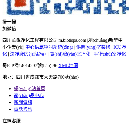
掃一掃
加微信
四川華銳凈化工程有限公司|m.biotispa.com |創(chuàng)新型中
小企業(yè)|
中心供氧呼叫系統(tǒng)
|
供應(yīng)室裝修
|
ICU凈
化
|
潔凈廠房?jī)艋?/a> |
實(shí)驗(yàn)室凈化
|
手術(shù)室凈化
蜀ICP備14014297號(hào)-96
XML地圖
地址：四川省成都市大天路700號(hào)
網(wǎng)站首頁
產(chǎn)品中心
新聞資訊
電話咨詢
在線客服