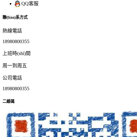
QQ客服
聯(lián)系方式
熱線電話
18980800355
上班時(shí)間
周一到周五
公司電話
18980800355
二維碼