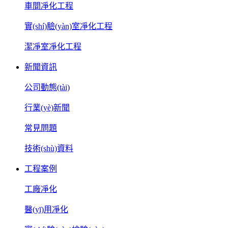
車間凈化工程
實(shí)驗(yàn)室凈化工程
潔凈室凈化工程
新聞資訊
公司動態(tài)
行業(yè)新聞
常見問題
技術(shù)資料
工程案例
工廠凈化
醫(yī)用凈化