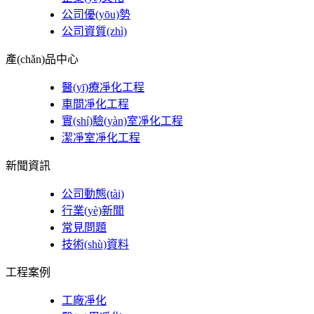
公司優(yōu)勢
公司資質(zhì)
產(chǎn)品中心
醫(yī)療凈化工程
車間凈化工程
實(shí)驗(yàn)室凈化工程
潔凈室凈化工程
新聞資訊
公司動態(tài)
行業(yè)新聞
常見問題
技術(shù)資料
工程案例
工廠凈化