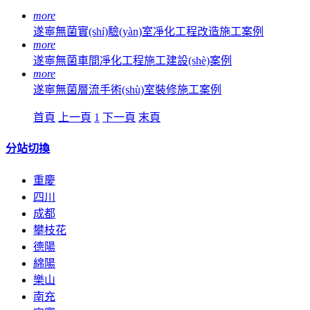
more
遂寧無菌實(shí)驗(yàn)室凈化工程改造施工案例
more
遂寧無菌車間凈化工程施工建設(shè)案例
more
遂寧無菌層流手術(shù)室裝修施工案例
首頁
上一頁
1
下一頁
末頁
分站切換
重慶
四川
成都
攀枝花
德陽
綿陽
樂山
南充