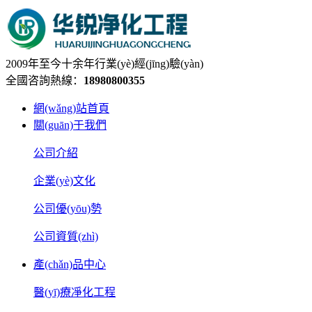
2009年至今十余年行業(yè)經(jīng)驗(yàn)
全國咨詢熱線：
18980800355
網(wǎng)站首頁
關(guān)于我們
公司介紹
企業(yè)文化
公司優(yōu)勢
公司資質(zhì)
產(chǎn)品中心
醫(yī)療凈化工程