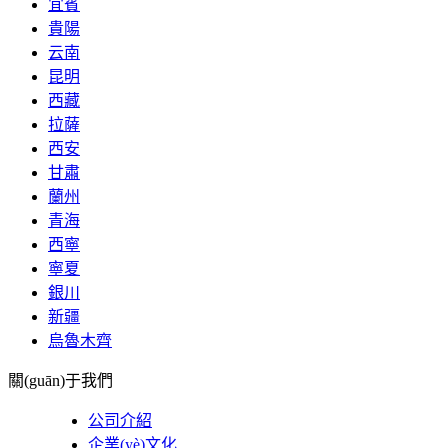
宜賓
貴陽
云南
昆明
西藏
拉薩
西安
甘肅
蘭州
青海
西寧
寧夏
銀川
新疆
烏魯木齊
關(guān)于我們
公司介紹
企業(yè)文化