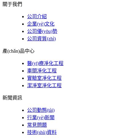
關于我們
公司介紹
企業(yè)文化
公司優(yōu)勢
公司資質(zhì)
產(chǎn)品中心
醫(yī)療凈化工程
車間凈化工程
實驗室凈化工程
潔凈室凈化工程
新聞資訊
公司動態(tài)
行業(yè)新聞
常見問題
技術(shù)資料