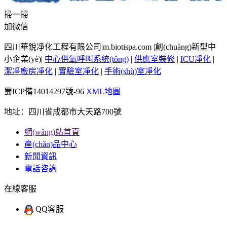
掃一掃
加微信
四川華銳凈化工程有限公司|m.biotispa.com |創(chuàng)新型中
小企業(yè)|
中心供氧呼叫系統(tǒng)
|
供應室裝修
|
ICU凈化
|
潔凈廠房凈化
|
實驗室凈化
|
手術(shù)室凈化
蜀ICP備14014297號-96
XML地圖
地址：四川省成都市大天路700號
網(wǎng)站首頁
產(chǎn)品中心
新聞資訊
電話咨詢
在線客服
QQ客服