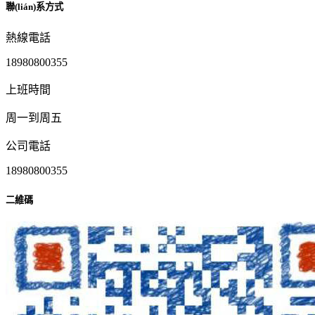
聯(lián)系方式
熱線電話
18980800355
上班時間
周一到周五
公司電話
18980800355
二維碼