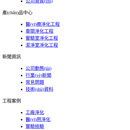
公司資質(zhì)
產(chǎn)品中心
醫(yī)療凈化工程
車間凈化工程
實驗室凈化工程
潔凈室凈化工程
新聞資訊
公司動態(tài)
行業(yè)新聞
常見問題
技術(shù)資料
工程案例
工廠凈化
醫(yī)用凈化
實驗檢驗