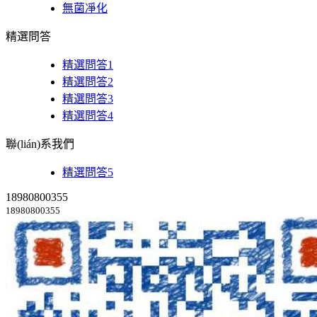
無菌凈化
精選問答
精選問答1
精選問答2
精選問答3
精選問答4
聯(lián)系我們
精選問答5
18980800355
18980800355