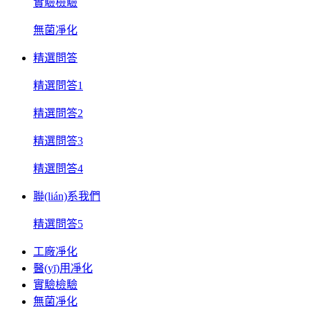
實驗檢驗
無菌凈化
精選問答
精選問答1
精選問答2
精選問答3
精選問答4
聯(lián)系我們
精選問答5
工廠凈化
醫(yī)用凈化
實驗檢驗
無菌凈化