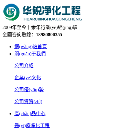
2009年至今十余年行業(yè)經(jīng)驗
全國咨詢熱線：
18980800355
網(wǎng)站首頁
關(guān)于我們
公司介紹
企業(yè)文化
公司優(yōu)勢
公司資質(zhì)
產(chǎn)品中心
醫(yī)療凈化工程