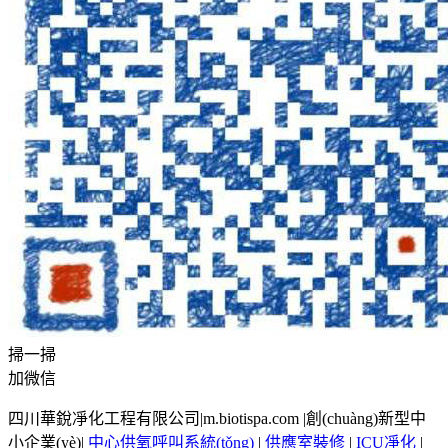
掃一掃
加微信
四川華銳凈化工程有限公司|m.biotispa.com |創(chuàng)新型中
小企業(yè)|
中心供氧呼叫系統(tǒng)
|
供應室裝修
|
ICU凈化
|