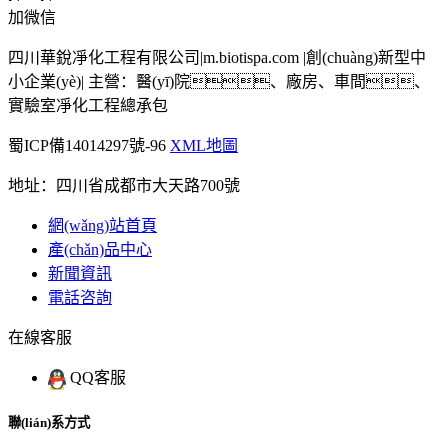
加微信
四川華銳凈化工程有限公司|m.biotispa.com |創(chuàng)新型中
小企業(yè)| 主營：醫(yī)院、廠房、車間、
實驗室凈化工程總承包
蜀ICP備14014297號-96
XML地圖
地址：四川省成都市大天路700號
網(wǎng)站首頁
產(chǎn)品中心
新聞資訊
電話咨詢
在線客服
QQ客服
聯(lián)系方式