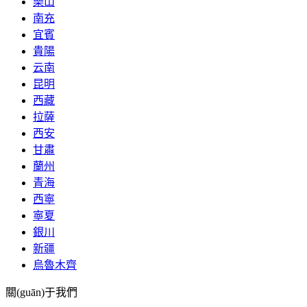
樂山
南充
宜賓
貴陽
云南
昆明
西藏
拉薩
西安
甘肅
蘭州
青海
西寧
寧夏
銀川
新疆
烏魯木齊
關(guān)于我們