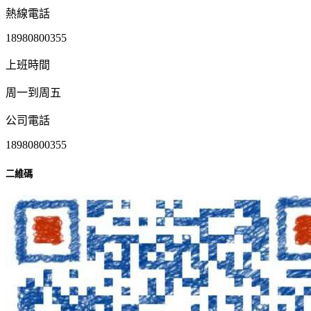
熱線電話
18980800355
上班時間
周一到周五
公司電話
18980800355
二維碼