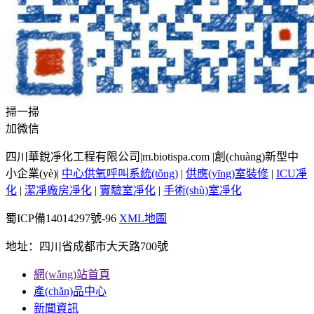
掃一掃
加微信
四川華銳凈化工程有限公司|m.biotispa.com |創(chuàng)新型中
小企業(yè)|
中心供氧呼叫系統(tǒng)
|
供應(yīng)室裝修
|
ICU凈
化
|
潔凈廠房凈化
|
實驗室凈化
|
手術(shù)室凈化
蜀ICP備14014297號-96
XML地圖
地址：四川省成都市大天路700號
網(wǎng)站首頁
產(chǎn)品中心
新聞資訊