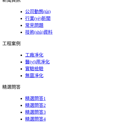
新聞資訊
公司動態(tài)
行業(yè)新聞
常見問題
技術(shù)資料
工程案例
工廠凈化
醫(yī)用凈化
實驗檢驗
無菌凈化
精選問答
精選問答1
精選問答2
精選問答3
精選問答4