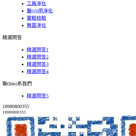
工廠凈化
醫(yī)用凈化
實驗檢驗
無菌凈化
精選問答
精選問答1
精選問答2
精選問答3
精選問答4
聯(lián)系我們
精選問答5
18980800355
18980800355