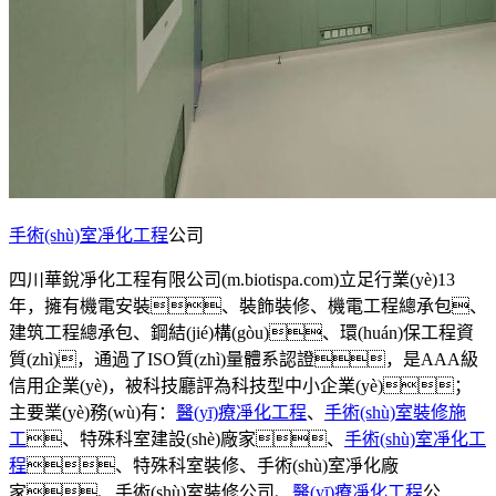
手術(shù)室凈化工程
公司
四川華銳凈化工程有限公司
(m.biotispa.com
)立足行業(yè)13
年，擁有
機電安裝、裝飾裝修、機電工程總承包、
建筑工程總承包、鋼結(jié)構(gòu)、環(huán)保工程
資
質(zhì)
，通過了
ISO質(zhì)量體系認證，是AAA級
信用企業(yè)，被科技廳評為科技型中小企業(yè)；
主要業(yè)務(wù)有：
醫(yī)療凈化工程
、
手術(shù)室裝修施
工
、
特殊科室建設(shè)廠家
、
手術(shù)室凈化工
程
、
特殊科室裝修
、
手術(shù)室凈化廠
家
、
手術(shù)室裝修公司
、
醫(yī)療凈化工程
公