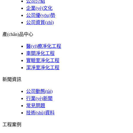
公司介紹
企業(yè)文化
公司優(yōu)勢
公司資質(zhì)
產(chǎn)品中心
醫(yī)療凈化工程
車間凈化工程
實驗室凈化工程
潔凈室凈化工程
新聞資訊
公司動態(tài)
行業(yè)新聞
常見問題
技術(shù)資料
工程案例