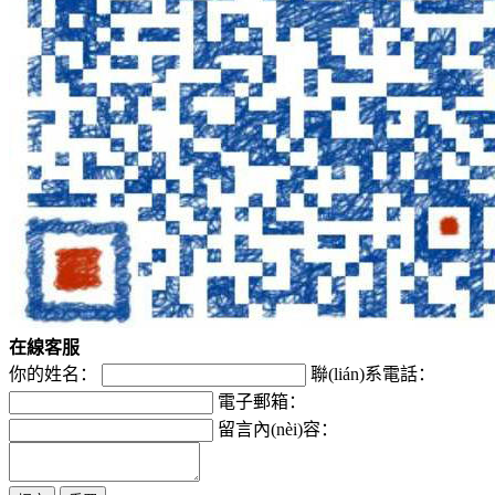
在
線
客
服
你的姓名：
聯(lián)系電話：
電子郵箱：
留言內(nèi)容：