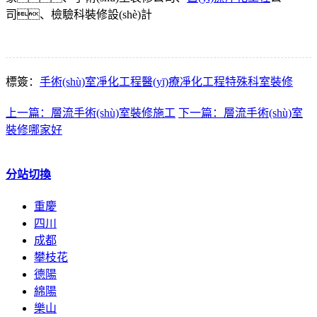
司
、檢驗科裝修設(shè)計
標簽：
手術(shù)室凈化工程
醫(yī)療凈化工程
特殊科室裝修
上一篇：層流手術(shù)室裝修施工
下一篇：層流手術(shù)室
裝修哪家好
分站切換
重慶
四川
成都
攀枝花
德陽
綿陽
樂山