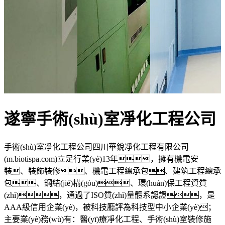
遂寧手術(shù)室凈化工程公司
手術(shù)室凈化工程公司四川華銳凈化工程有限公司
(m.biotispa.com)立足行業(yè)13年，擁有機電安
裝、裝飾裝修、機電工程總承包、建筑工程總承
包、鋼結(jié)構(gòu)、環(huán)保工程資質
(zhì)，通過了ISO質(zhì)量體系認證，是
AAA級信用企業(yè)，被科技廳評為科技型中小企業(yè)；
主要業(yè)務(wù)有：醫(yī)療凈化工程、手術(shù)室裝修施