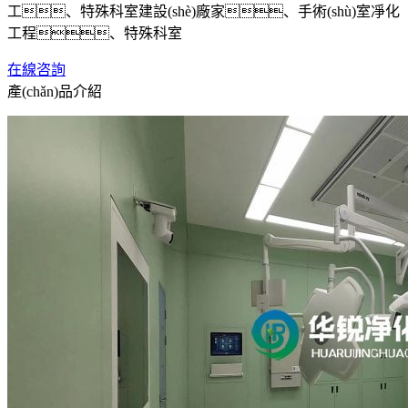
工、特殊科室建設(shè)廠家、手術(shù)室凈化
工程、特殊科室
在線咨詢
產(chǎn)品介紹