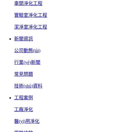
車間凈化工程
實驗室凈化工程
潔凈室凈化工程
新聞資訊
公司動態(tài)
行業(yè)新聞
常見問題
技術(shù)資料
工程案例
工廠凈化
醫(yī)用凈化