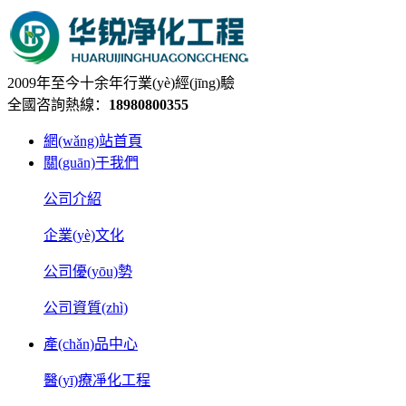
2009年至今十余年行業(yè)經(jīng)驗
全國咨詢熱線：
18980800355
網(wǎng)站首頁
關(guān)于我們
公司介紹
企業(yè)文化
公司優(yōu)勢
公司資質(zhì)
產(chǎn)品中心
醫(yī)療凈化工程