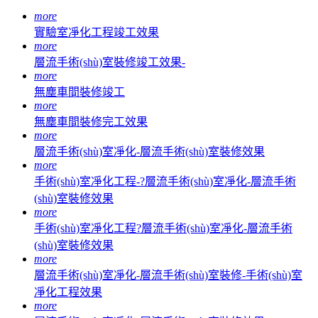
more
實驗室凈化工程竣工效果
more
層流手術(shù)室裝修竣工效果-
more
無塵車間裝修竣工
more
無塵車間裝修完工效果
more
層流手術(shù)室凈化-層流手術(shù)室裝修效果
more
手術(shù)室凈化工程-?層流手術(shù)室凈化-層流手術
(shù)室裝修效果
more
手術(shù)室凈化工程?層流手術(shù)室凈化-層流手術
(shù)室裝修效果
more
層流手術(shù)室凈化-層流手術(shù)室裝修-手術(shù)室
凈化工程效果
more