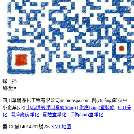
掃一掃
加微信
四川華銳凈化工程有限公司|m.biotispa.com |創(chuàng)新型中
小企業(yè)|
中心供氧呼叫系統(tǒng)
|
供應(yīng)室裝修
|
ICU凈
化
|
潔凈廠房凈化
|
實驗室凈化
|
手術(shù)室凈化
蜀ICP備14014297號-96
XML地圖