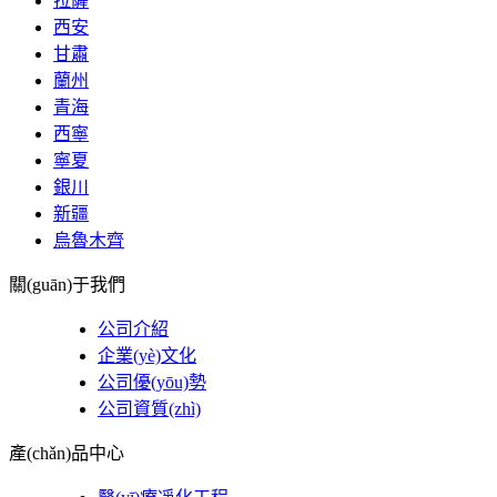
拉薩
西安
甘肅
蘭州
青海
西寧
寧夏
銀川
新疆
烏魯木齊
關(guān)于我們
公司介紹
企業(yè)文化
公司優(yōu)勢
公司資質(zhì)
產(chǎn)品中心