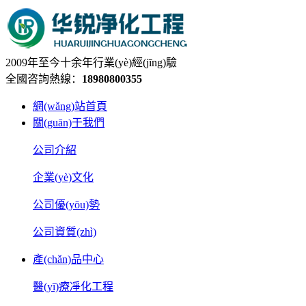
2009年至今十余年行業(yè)經(jīng)驗
全國咨詢熱線：
18980800355
網(wǎng)站首頁
關(guān)于我們
公司介紹
企業(yè)文化
公司優(yōu)勢
公司資質(zhì)
產(chǎn)品中心
醫(yī)療凈化工程